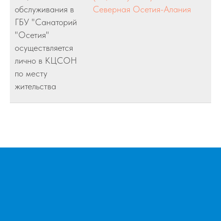
обслуживания в
Северная Осетия-Алания
ГБУ "Санаторий
"Осетия"
осуществляется
лично в КЦСОН
по месту
жительства